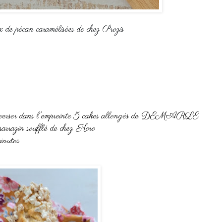
x de pécan caramélisées de chez Prozis
 les verser dans l'empreinte 5 cakes allongés de DEMARLE
 sarrazin soufflé de chez Koro
inutes