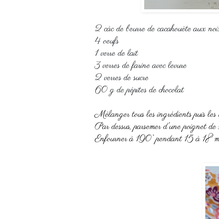
2 càc de beurre de cacahouète aux noi
4 oeufs
1 verre de lait
3 verres de farine avec levure
2 verres de sucre
60 g de pépites de chocolat
Mélanger tous les ingrédients puis
Par dessus, parsemer d'une poignet de
Enfourner à 190° pendant 15 à 18 m