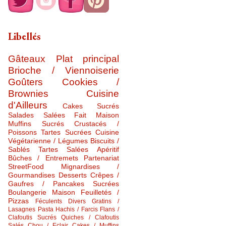
Libellés
Gâteaux
Plat principal
Brioche / Viennoiserie
Goûters
Cookies /
Brownies
Cuisine
d'Ailleurs
Cakes Sucrés
Salades Salées
Fait Maison
Muffins Sucrés
Crustacés /
Poissons
Tartes Sucrées
Cuisine
Végétarienne / Légumes
Biscuits /
Sablés
Tartes Salées
Apéritif
Bûches / Entremets
Partenariat
StreetFood
Mignardises /
Gourmandises
Desserts
Crêpes /
Gaufres / Pancakes Sucrées
Boulangerie Maison
Feuilletés /
Pizzas
Féculents Divers
Gratins /
Lasagnes
Pasta
Hachis / Farcis
Flans /
Clafoutis Sucrés
Quiches / Clafoutis
Salés
Chou / Eclair
Cakes / Muffins