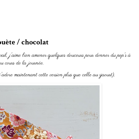
ouète / chocolat
vail, j'aime bien amener quelques douceurs pour donner du pep's à
au cours de la journée.
j'adore maintenant cette version plus que celle au yaourt).