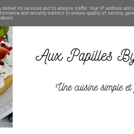
deliver its services and to analyze traffic. Your IP address and
formance and security metrics to ensure quality of service, ge
 abuse.