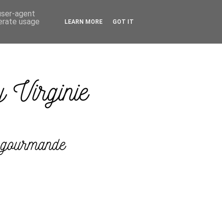
 user-agent
nerate usage
LEARN MORE
GOT IT