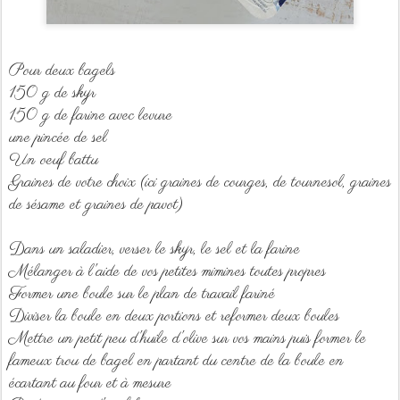
Pour deux bagels
150 g de skyr
150 g de farine avec levure
une pincée de sel
Un oeuf battu
Graines de votre choix (ici graines de courges, de tournesol, graines
de sésame et graines de pavot)
Dans un saladier, verser le skyr, le sel et la farine
Mélanger à l'aide de vos petites mimines toutes propres
Former une boule sur le plan de travail fariné
Diviser la boule en deux portions et reformer deux boules
Mettre un petit peu d'huile d'olive sur vos mains puis former le
fameux trou de bagel en partant du centre de la boule en
écartant au four et à mesure