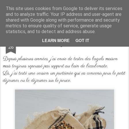
Aux papilles by Virginie
This site uses cookies from Google to deliver its services
and to analyze traffic. Your IP address and user-agent are
shared with Google along with performance and security
metrics to ensure quality of service, generate usage
statistics, and to detect and address abuse.
MAY
LEARN MORE
GOT IT
Bagels Maison
26
Depuis plusieurs années, j'ai envie de tester des bagels maison
mais toujours repoussé par rapport au bain de bicarbonate.
Là, j'ai testé une version un protéinée qui va convenir pour le petit
déjeuner ou le déjeuner sur le pouce.