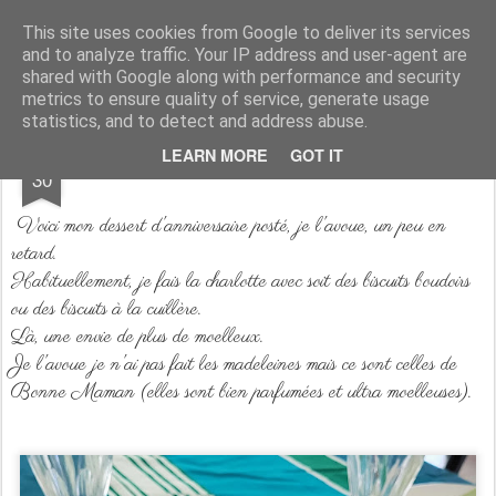
Aux papilles by Virginie
This site uses cookies from Google to deliver its services
and to analyze traffic. Your IP address and user-agent are
shared with Google along with performance and security
metrics to ensure quality of service, generate usage
statistics, and to detect and address abuse.
MAR
LEARN MORE
GOT IT
Charlotte de madeleines
30
Voici mon dessert d'anniversaire posté, je l'avoue, un peu en
retard.
Habituellement, je fais la charlotte avec soit des biscuits boudoirs
ou des biscuits à la cuillère.
Là, une envie de plus de moelleux.
Je l'avoue je n'ai pas fait les madeleines mais ce sont celles de
Bonne Maman (elles sont bien parfumées et ultra moelleuses).