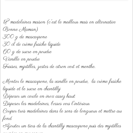
18 madeleines maison (c'est le meilleur mais en alternative
Bonne Maman)
300 g de mascarpone
30 cl de crème fraîche liquide
60 g de sucre en poudre
Vanille en poudre
Fraises, myrtilles, zestes de citron vert et menthe.
Monter le mascarpone, la vanille en poudre, la crème fraîche
liquide et le sucre en chantilly
Déposer un cercle en inox assez haut
Disposer les madeleines, bosses vers l'intérieur
Couper trois madeleines dans le sens de longueur et mettre au
fond
Ajouter un tiers de la chantilly mascarpone puis des myrtilles