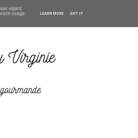
 user-agent
nerate usage
LEARN MORE
GOT IT