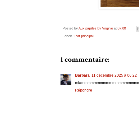
Posted by
Aux papilles by Virginie
at
07:00
Labels:
Plat principal
1 commentaire:
Barbara
11 décembre 2025 à 06:22
miammmmmmmmmmmmmmmmmm
Répondre