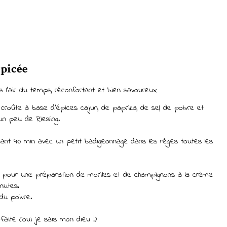
épicée
l'air du temps, réconfortant et bien savoureux
e croûte à base d'épices cajun, de paprika, de sel, de poivre et
 un peu de Riesling.
dant 40 min avec un petit badigeonnage dans les règles toutes les
é pour une préparation de morilles et de champignons à la crème
inutes.
du poivre.
faite (oui je sais mon dieu !)