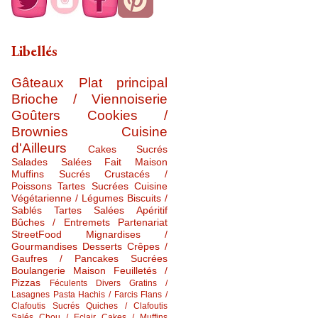
Libellés
Gâteaux
Plat principal
Brioche / Viennoiserie
Goûters
Cookies /
Brownies
Cuisine
d'Ailleurs
Cakes Sucrés
Salades Salées
Fait Maison
Muffins Sucrés
Crustacés /
Poissons
Tartes Sucrées
Cuisine
Végétarienne / Légumes
Biscuits /
Sablés
Tartes Salées
Apéritif
Bûches / Entremets
Partenariat
StreetFood
Mignardises /
Gourmandises
Desserts
Crêpes /
Gaufres / Pancakes Sucrées
Boulangerie Maison
Feuilletés /
Pizzas
Féculents Divers
Gratins /
Lasagnes
Pasta
Hachis / Farcis
Flans /
Clafoutis Sucrés
Quiches / Clafoutis
Salés
Chou / Eclair
Cakes / Muffins