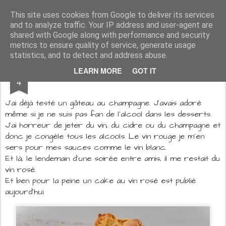
Aux papilles by Virginie
This site uses cookies from Google to deliver its services
and to analyze traffic. Your IP address and user-agent are
shared with Google along with performance and security
metrics to ensure quality of service, generate usage
statistics, and to detect and address abuse.
DEC
LEARN MORE
GOT IT
Cake au vin rosé
4
J'ai déjà testé un gâteau au champagne. J'avais adoré
même si je ne suis pas fan de l'alcool dans les desserts.
J'ai horreur de jeter du vin, du cidre ou du champagne et
donc je congèle tous les alcools. Le vin rouge je m'en
sers pour mes sauces comme le vin blanc.
Et là, le lendemain d'une soirée entre amis, il me restait du
vin rosé.
Et ben pour la peine un cake au vin rosé est publié
aujourd'hui.