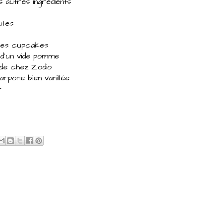
es autres ingrédients
utes
 des cupcakes
e d'un vide pomme
 de chez Zodio
rpone bien vanillée
t