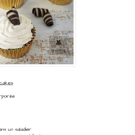
pcakes
orporée
ns un saladier