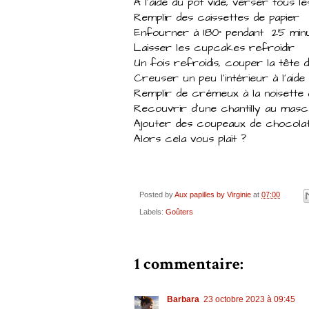
A l'aide du pot vide, verser tous l
Remplir des caissettes de papier
Enfourner à 180° pendant 25 min
Laisser les cupcakes refroidir
Un fois refroidis, couper la tête
Creuser un peu l'intérieur à l'aid
Remplir de crémeux à la noisette
Recouvrir d'une chantilly au masca
Ajouter des coupeaux de chocola
Alors cela vous plait ?
Posted by
Aux papilles by Virginie
at
07:00
Labels:
Goûters
1 commentaire:
Barbara
23 octobre 2023 à 09:45