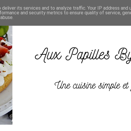
deliver its services and to analyze traffic. Your IP address and
formance and security metrics to ensure quality of service, ge
 abuse.