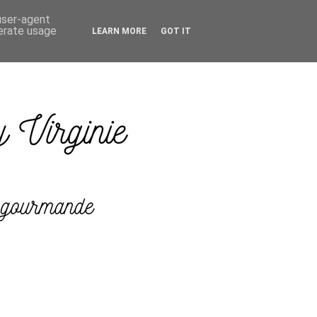
 user-agent
nerate usage
LEARN MORE
GOT IT