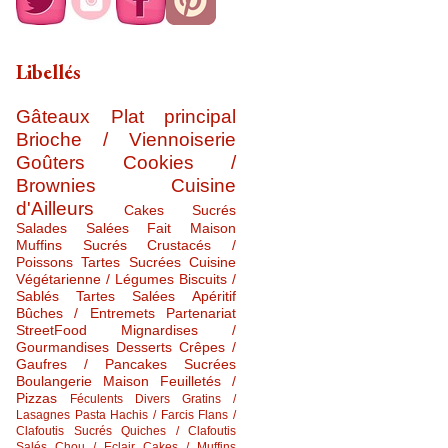
Libellés
Gâteaux
Plat principal
Brioche / Viennoiserie
Goûters
Cookies /
Brownies
Cuisine
d'Ailleurs
Cakes Sucrés
Salades Salées
Fait Maison
Muffins Sucrés
Crustacés /
Poissons
Tartes Sucrées
Cuisine
Végétarienne / Légumes
Biscuits /
Sablés
Tartes Salées
Apéritif
Bûches / Entremets
Partenariat
StreetFood
Mignardises /
Gourmandises
Desserts
Crêpes /
Gaufres / Pancakes Sucrées
Boulangerie Maison
Feuilletés /
Pizzas
Féculents Divers
Gratins /
Lasagnes
Pasta
Hachis / Farcis
Flans /
Clafoutis Sucrés
Quiches / Clafoutis
Salés
Chou / Eclair
Cakes / Muffins