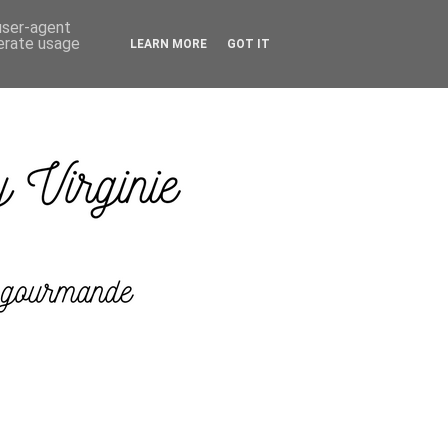
 user-agent
nerate usage
LEARN MORE
GOT IT