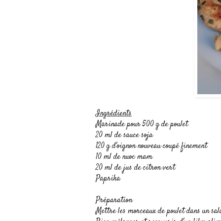
Ingrédients
Marinade pour 500 g de poulet
20 ml de sauce soja
120 g d'oignon nouveau coupé finement
10 ml de nuoc mam
20 ml de jus de citron vert
Paprika
Préparation
Mettre les morceaux de poulet dans un sala