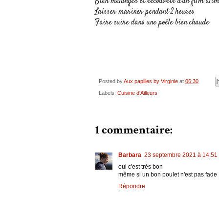
Bien mélanger et recouvrir d'un film ali
Laisser mariner pendant 2 heures
Faire cuire dans une poêle bien chaude
Posted by
Aux papilles by Virginie
at
06:30
Labels:
Cuisine d'Ailleurs
1 commentaire:
Barbara
23 septembre 2021 à 14:51
oui c'est très bon
même si un bon poulet n'est pas fade :
Répondre