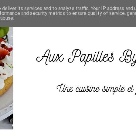
deliver its services and to analyze traffic. Your IP address and
formance and security metrics to ensure quality of service, ge
 abuse.