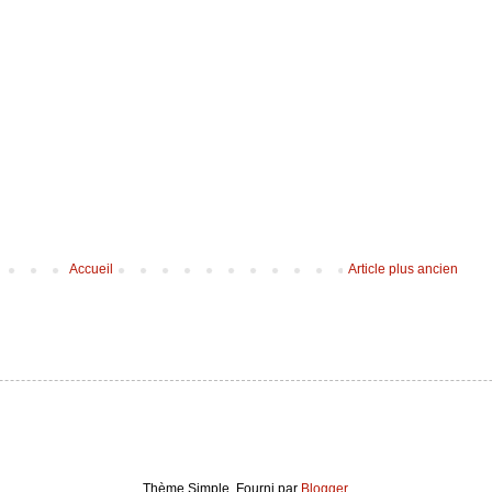
Accueil
Article plus ancien
Thème Simple. Fourni par
Blogger
.