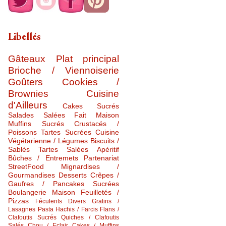
Libellés
Gâteaux
Plat principal
Brioche / Viennoiserie
Goûters
Cookies /
Brownies
Cuisine
d'Ailleurs
Cakes Sucrés
Salades Salées
Fait Maison
Muffins Sucrés
Crustacés /
Poissons
Tartes Sucrées
Cuisine
Végétarienne / Légumes
Biscuits /
Sablés
Tartes Salées
Apéritif
Bûches / Entremets
Partenariat
StreetFood
Mignardises /
Gourmandises
Desserts
Crêpes /
Gaufres / Pancakes Sucrées
Boulangerie Maison
Feuilletés /
Pizzas
Féculents Divers
Gratins /
Lasagnes
Pasta
Hachis / Farcis
Flans /
Clafoutis Sucrés
Quiches / Clafoutis
Salés
Chou / Eclair
Cakes / Muffins