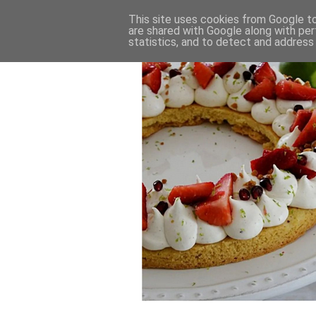
This site uses cookies from Google to 
are shared with Google along with per
statistics, and to detect and address