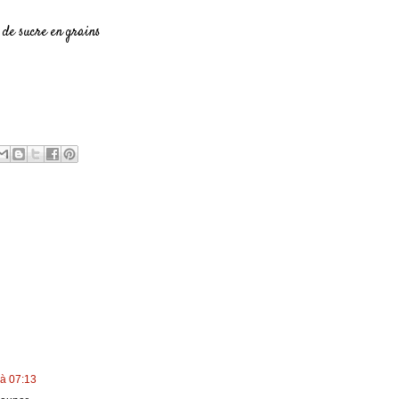
de sucre en grains
à 07:13