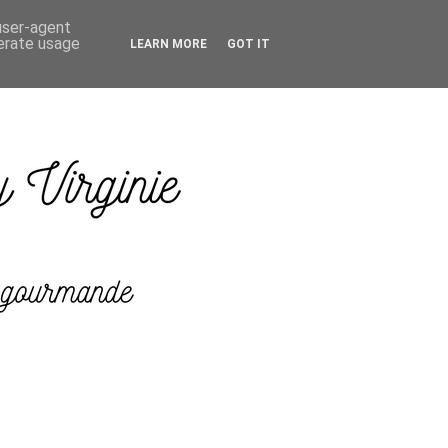
 user-agent
nerate usage
LEARN MORE
GOT IT