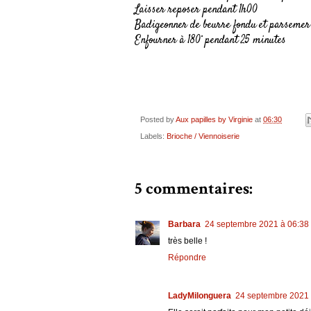
Laisser reposer pendant 1h00
Badigeonner de beurre fondu et parsemer 
Enfourner à 180° pendant 25 minutes
Posted by
Aux papilles by Virginie
at
06:30
Labels:
Brioche / Viennoiserie
5 commentaires:
Barbara
24 septembre 2021 à 06:38
très belle !
Répondre
LadyMilonguera
24 septembre 2021 