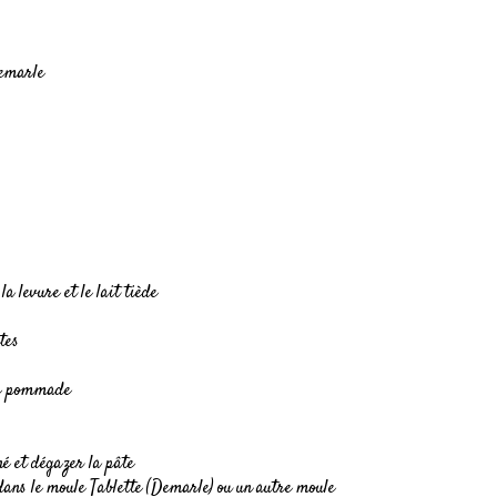
Demarle
a levure et le lait tiède
tes
rre pommade
né et dégazer la pâte
dans le moule Tablette (Demarle) ou un autre moule