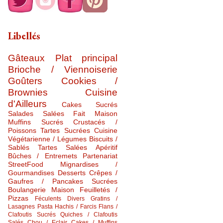
Libellés
Gâteaux
Plat principal
Brioche / Viennoiserie
Goûters
Cookies /
Brownies
Cuisine
d'Ailleurs
Cakes Sucrés
Salades Salées
Fait Maison
Muffins Sucrés
Crustacés /
Poissons
Tartes Sucrées
Cuisine
Végétarienne / Légumes
Biscuits /
Sablés
Tartes Salées
Apéritif
Bûches / Entremets
Partenariat
StreetFood
Mignardises /
Gourmandises
Desserts
Crêpes /
Gaufres / Pancakes Sucrées
Boulangerie Maison
Feuilletés /
Pizzas
Féculents Divers
Gratins /
Lasagnes
Pasta
Hachis / Farcis
Flans /
Clafoutis Sucrés
Quiches / Clafoutis
Salés
Chou / Eclair
Cakes / Muffins