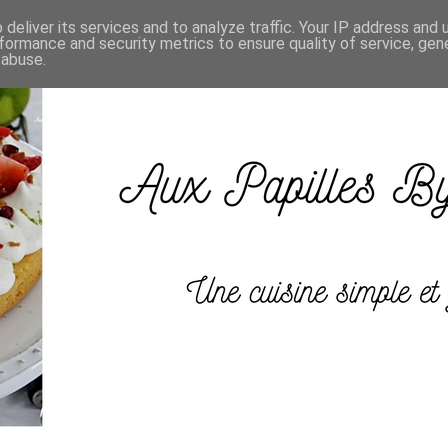
deliver its services and to analyze traffic. Your IP address and
formance and security metrics to ensure quality of service, ge
 abuse.