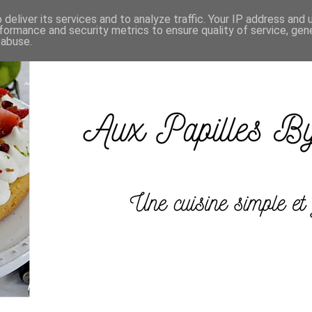
deliver its services and to analyze traffic. Your IP address and
formance and security metrics to ensure quality of service, ge
 abuse.