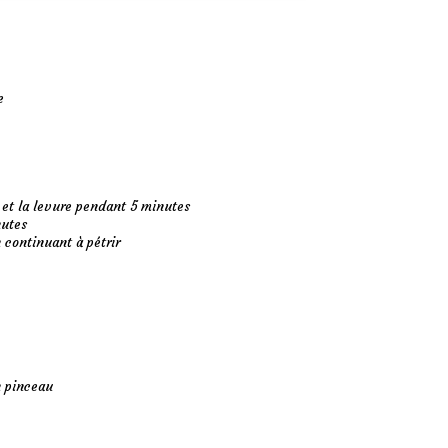
e
 et la levure pendant 5 minutes
nutes
 continuant à pétrir
n pinceau