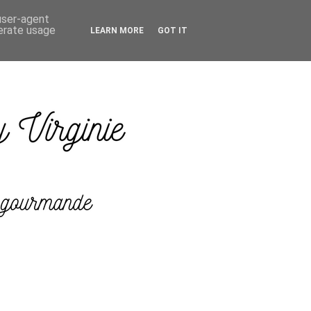
 user-agent
nerate usage
LEARN MORE
GOT IT