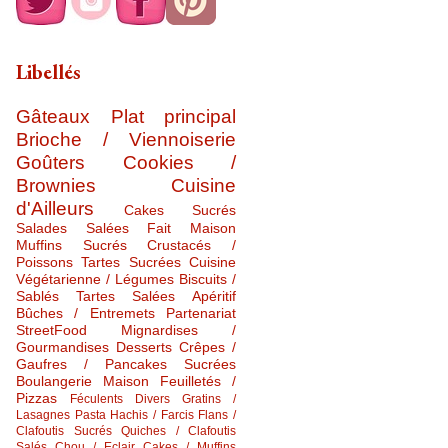
Libellés
Gâteaux
Plat principal
Brioche / Viennoiserie
Goûters
Cookies /
Brownies
Cuisine
d'Ailleurs
Cakes Sucrés
Salades Salées
Fait Maison
Muffins Sucrés
Crustacés /
Poissons
Tartes Sucrées
Cuisine
Végétarienne / Légumes
Biscuits /
Sablés
Tartes Salées
Apéritif
Bûches / Entremets
Partenariat
StreetFood
Mignardises /
Gourmandises
Desserts
Crêpes /
Gaufres / Pancakes Sucrées
Boulangerie Maison
Feuilletés /
Pizzas
Féculents Divers
Gratins /
Lasagnes
Pasta
Hachis / Farcis
Flans /
Clafoutis Sucrés
Quiches / Clafoutis
Salés
Chou / Eclair
Cakes / Muffins