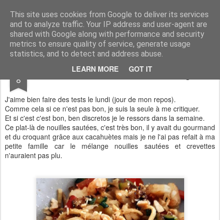
Aux papilles by Virginie
This site uses cookies from Google to deliver its services
and to analyze traffic. Your IP address and user-agent are
shared with Google along with performance and security
metrics to ensure quality of service, generate usage
statistics, and to detect and address abuse.
APR
LEARN MORE
GOT IT
Nouilles sautées aux crevettes et légumes
8
J'aime bien faire des tests le lundi (jour de mon repos).
Comme cela si ce n'est pas bon, je suis la seule à me critiquer.
Et si c'est c'est bon, ben discretos je le ressors dans la semaine.
Ce plat-là de nouilles sautées, c'est très bon, il y avait du gourmand
et du croquant grâce aux cacahuètes mais je ne l'ai pas refait à ma
petite famille car le mélange nouilles sautées et crevettes
n'auraient pas plu.