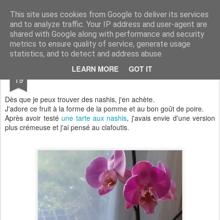
Aux papilles by Virginie
This site uses cookies from Google to deliver its services
and to analyze traffic. Your IP address and user-agent are
shared with Google along with performance and security
metrics to ensure quality of service, generate usage
statistics, and to detect and address abuse.
MAR
LEARN MORE
GOT IT
Clafoutis aux nashis et fève tonka
19
Dès que je peux trouver des nashis, j'en achète.
J'adore ce fruit à la forme de la pomme et au bon goût de poire.
Après avoir testé
une tarte aux nashis
, j'avais envie d'une version
plus crémeuse et j'ai pensé au clafoutis.