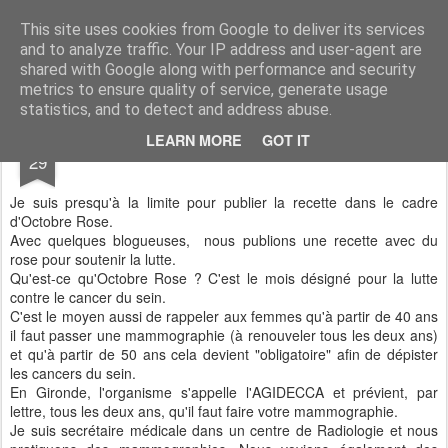
Aux papilles by Virginie
This site uses cookies from Google to deliver its services
and to analyze traffic. Your IP address and user-agent are
shared with Google along with performance and security
metrics to ensure quality of service, generate usage
statistics, and to detect and address abuse.
OCT
LEARN MORE
GOT IT
Moelleux Poire/Praline Rose
29
Je suis presqu'à la limite pour publier la recette dans le cadre
d'Octobre Rose.
Avec quelques blogueuses, nous publions une recette avec du
rose pour soutenir la lutte.
Qu'est-ce qu'Octobre Rose ? C'est le mois désigné pour la lutte
contre le cancer du sein.
C'est le moyen aussi de rappeler aux femmes qu'à partir de 40 ans
il faut passer une mammographie (à renouveler tous les deux ans)
et qu'à partir de 50 ans cela devient "obligatoire" afin de dépister
les cancers du sein.
En Gironde, l'organisme s'appelle l'AGIDECCA et prévient, par
lettre, tous les deux ans, qu'il faut faire votre mammographie.
Je suis secrétaire médicale dans un centre de Radiologie et nous