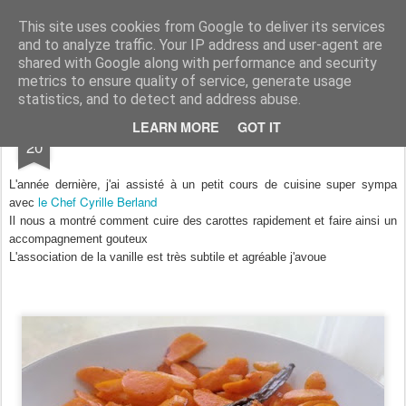
Aux papilles by Virginie
This site uses cookies from Google to deliver its services
and to analyze traffic. Your IP address and user-agent are
shared with Google along with performance and security
metrics to ensure quality of service, generate usage
statistics, and to detect and address abuse.
APR
LEARN MORE
GOT IT
Wok de carottes à la vanille
20
L'année dernière, j'ai assisté à un petit cours de cuisine super sympa
le Chef Cyrille Berland
avec
Il nous a montré comment cuire des carottes rapidement et faire ainsi un
accompagnement gouteux
L'association de la vanille est très subtile et agréable j'avoue