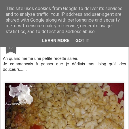
Aux papilles by Virginie
This site uses cookies from Google to deliver its services
and to analyze traffic. Your IP address and user-agent are
shared with Google along with performance and security
metrics to ensure quality of service, generate usage
statistics, and to detect and address abuse.
DEC
LEARN MORE
GOT IT
Lieu noir et petits légumes
17
Ah quand même une petite recette salée.
Je commençais à penser que je dédiais mon blog qu'à des
douceurs......