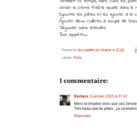
Pendant ce temps, faire cuire les pât
verser la crème fraîche liquide dans le
Egoutter les pâtes et les ajouter à la
Ajouter deux cuillères à soupe de l'ea
Déguster sans attendre
Bon appétit....
Posted by
Aux papilles by Virginie
at
07:00
Labels:
Pasta
1 commentaire:
Barbara
6 janvier 2025 à 07:47
Merci et j'espère donc que ces 2envies
Très beau plat de pâtes ; ça commenc
Répondre