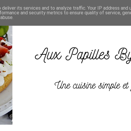
deliver its services and to analyze traffic. Your IP address and
formance and security metrics to ensure quality of service, ge
 abuse.