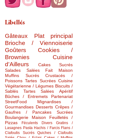
Libellés
Gâteaux
Plat principal
Brioche / Viennoiserie
Goûters
Cookies /
Brownies
Cuisine
d'Ailleurs
Cakes Sucrés
Salades Salées
Fait Maison
Muffins Sucrés
Crustacés /
Poissons
Tartes Sucrées
Cuisine
Végétarienne / Légumes
Biscuits /
Sablés
Tartes Salées
Apéritif
Bûches / Entremets
Partenariat
StreetFood
Mignardises /
Gourmandises
Desserts
Crêpes /
Gaufres / Pancakes Sucrées
Boulangerie Maison
Feuilletés /
Pizzas
Féculents Divers
Gratins /
Lasagnes
Pasta
Hachis / Farcis
Flans /
Clafoutis Sucrés
Quiches / Clafoutis
Salés
Chou / Eclair
Cakes / Muffins