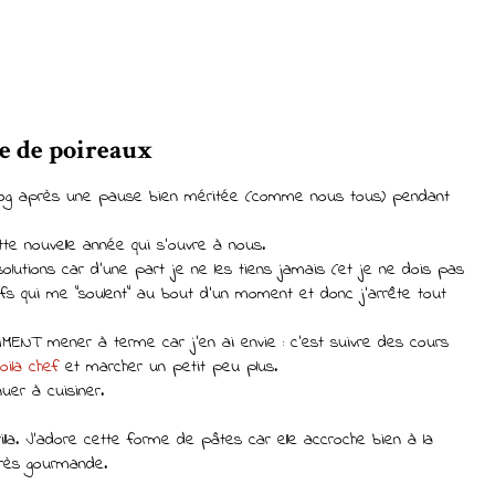
me de poireaux
 blog après une pause bien méritée (comme nous tous) pendant
e nouvelle année qui s'ouvre à nous.
olutions car d'une part je ne les tiens jamais (et je ne dois pas
tifs qui me "soulent" au bout d'un moment et donc j'arrête tout
IMENT mener à terme car j'en ai envie : c'est suivre des cours
voila chef
et marcher un petit peu plus.
uer à cuisiner.
lla. J'adore cette forme de pâtes car elle accroche bien à la
très gourmande.