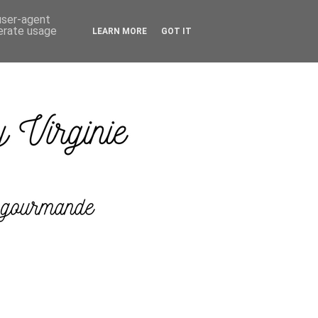
 user-agent
nerate usage
LEARN MORE
GOT IT