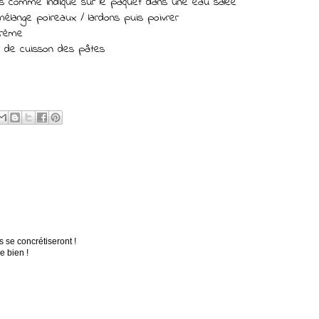
es comme indiqué sur le paquet dans une eau salée
 mélange poireaux / lardons puis poivrer
 crème
u de cuisson des pâtes
 se concrétiseront !
e bien !