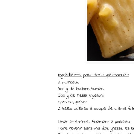
ingrédients pour trois personnes
2 poireaux
400 g de lardons fumés
500 g de Mezzi Rigatoni
Gros sel, poivre
2 belles cuillères à soupe de crème fraî
Laver et émincer finement le poireau
Faire revenir sans matière grasse les l