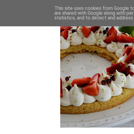
This site uses cookies from Google to 
are shared with Google along with per
statistics, and to detect and address