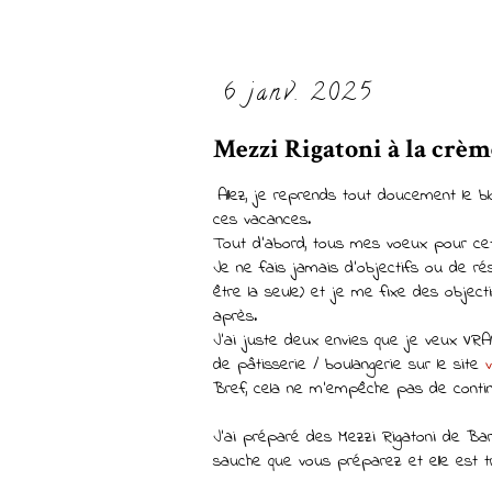
6 janv. 2025
Mezzi Rigatoni à la crè
Allez, je reprends tout doucement le
ces vacances.
Tout d'abord, tous mes voeux pour cett
Je ne fais jamais d'objectifs ou de rés
être la seule) et je me fixe des objec
après.
J'ai juste deux envies que je veux VRA
de pâtisserie / boulangerie sur le site
Bref, cela ne m'empêche pas de contin
J'ai préparé des Mezzi Rigatoni de Bari
sauche que vous préparez et elle est 