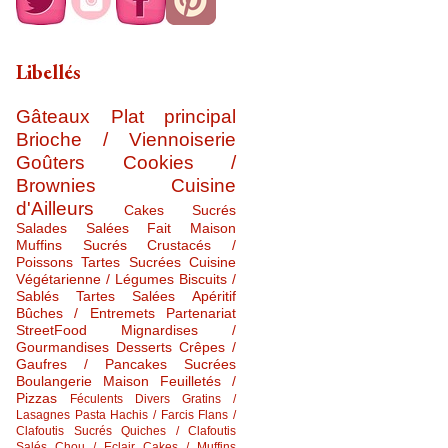
Libellés
Gâteaux
Plat principal
Brioche / Viennoiserie
Goûters
Cookies /
Brownies
Cuisine
d'Ailleurs
Cakes Sucrés
Salades Salées
Fait Maison
Muffins Sucrés
Crustacés /
Poissons
Tartes Sucrées
Cuisine
Végétarienne / Légumes
Biscuits /
Sablés
Tartes Salées
Apéritif
Bûches / Entremets
Partenariat
StreetFood
Mignardises /
Gourmandises
Desserts
Crêpes /
Gaufres / Pancakes Sucrées
Boulangerie Maison
Feuilletés /
Pizzas
Féculents Divers
Gratins /
Lasagnes
Pasta
Hachis / Farcis
Flans /
Clafoutis Sucrés
Quiches / Clafoutis
Salés
Chou / Eclair
Cakes / Muffins