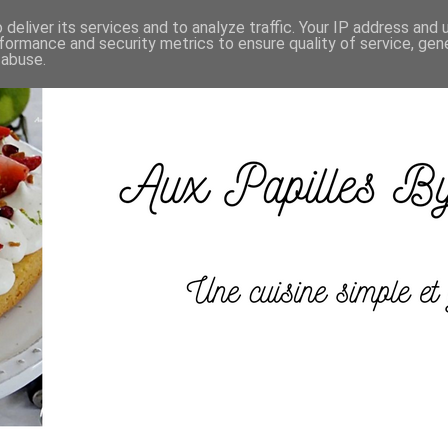
deliver its services and to analyze traffic. Your IP address and
formance and security metrics to ensure quality of service, ge
 abuse.