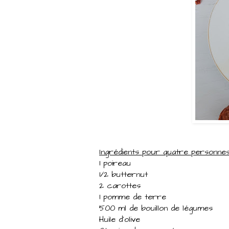
Ingrédients pour quatre personne
1 poireau
1/2 butternut
2 carottes
1 pomme de terre
500 ml de bouillon de légumes
Huile d'olive