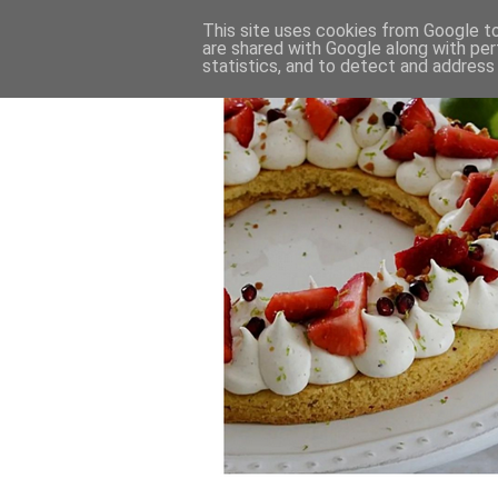
This site uses cookies from Google to 
are shared with Google along with per
statistics, and to detect and address