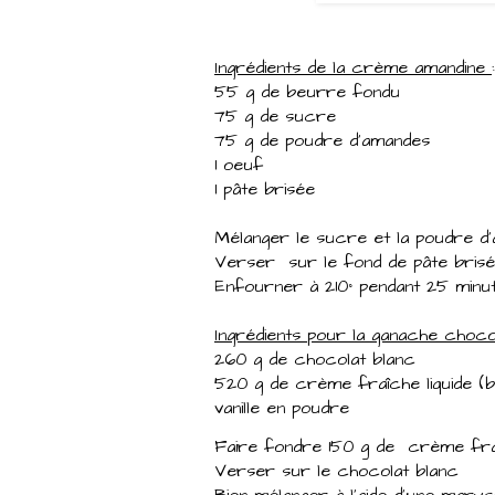
Ingrédients de la crème amandine
55 g de beurre fondu
75 g de sucre
75 g de poudre d'amandes
1 oeuf
1 pâte brisée
Mélanger le sucre et la poudre d'
Verser sur le fond de pâte bris
Enfourner à 210° pendant 25 minu
Ingrédients pour la ganache chocolat
260 g de chocolat blanc
520 g de crème fraîche liquide (
vanille en poudre
Faire fondre 150 g de crème fraîc
Verser sur le chocolat blanc
Bien mélanger à l'aide d'une marys