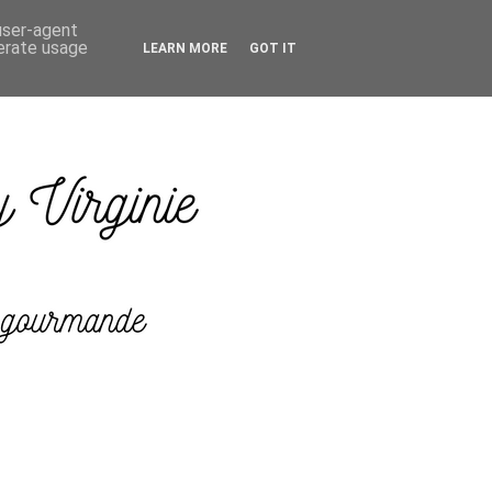
 user-agent
nerate usage
LEARN MORE
GOT IT