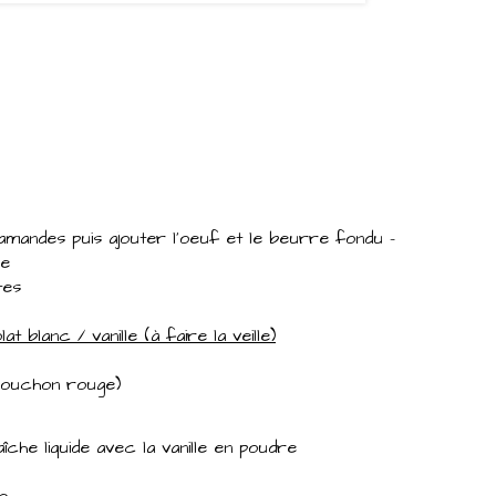
:
amandes puis ajouter l'oeuf et le beurre fondu -
ée
tes
 blanc / vanille (à faire la veille)
bouchon rouge)
he liquide avec la vanille en poudre
e