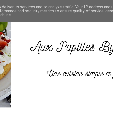
deliver its services and to analyze traffic. Your IP address and
formance and security metrics to ensure quality of service, ge
 abuse.