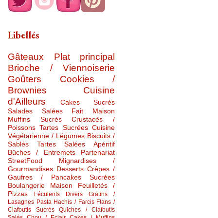
Libellés
Gâteaux
Plat principal
Brioche / Viennoiserie
Goûters
Cookies /
Brownies
Cuisine
d'Ailleurs
Cakes Sucrés
Salades Salées
Fait Maison
Muffins Sucrés
Crustacés /
Poissons
Tartes Sucrées
Cuisine
Végétarienne / Légumes
Biscuits /
Sablés
Tartes Salées
Apéritif
Bûches / Entremets
Partenariat
StreetFood
Mignardises /
Gourmandises
Desserts
Crêpes /
Gaufres / Pancakes Sucrées
Boulangerie Maison
Feuilletés /
Pizzas
Féculents Divers
Gratins /
Lasagnes
Pasta
Hachis / Farcis
Flans /
Clafoutis Sucrés
Quiches / Clafoutis
Salés
Chou / Eclair
Cakes / Muffins