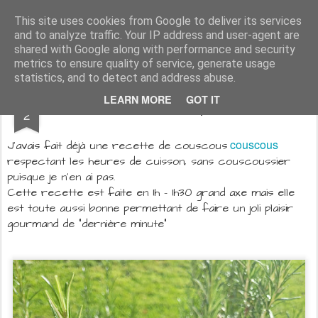
Aux papilles by Virginie
This site uses cookies from Google to deliver its services
and to analyze traffic. Your IP address and user-agent are
shared with Google along with performance and security
metrics to ensure quality of service, generate usage
statistics, and to detect and address abuse.
SEP
LEARN MORE
GOT IT
Couscous express
2
couscous
J'avais fait déjà une recette de couscous
respectant les heures de cuisson, sans couscoussier
puisque je n'en ai pas.
Cette recette est faite en 1h - 1h30 grand axe mais elle
est toute aussi bonne permettant de faire un joli plaisir
gourmand de "dernière minute"