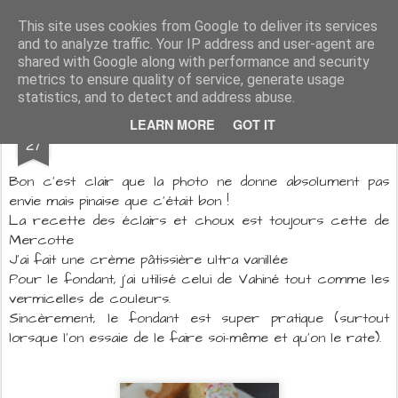
Aux papilles by Virginie
This site uses cookies from Google to deliver its services
and to analyze traffic. Your IP address and user-agent are
shared with Google along with performance and security
metrics to ensure quality of service, generate usage
statistics, and to detect and address abuse.
OCT
LEARN MORE
GOT IT
Eclairs à la vanille
27
Bon c'est clair que la photo ne donne absolument pas
envie mais pinaise que c'était bon !
La recette des éclairs et choux est toujours cette de
Mercotte
J'ai fait une crème pâtissière ultra vanillée
Pour le fondant, j'ai utilisé celui de Vahiné tout comme les
vermicelles de couleurs.
Sincèrement, le fondant est super pratique (surtout
lorsque l'on essaie de le faire soi-même et qu'on le rate).