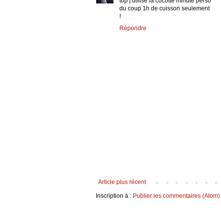
top j'utilise la cocotte minute perso
du coup 1h de cuisson seulement
!
Répondre
Article plus récent
Inscription à :
Publier les commentaires (Atom)