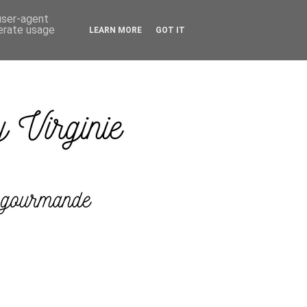
 user-agent
nerate usage
LEARN MORE
GOT IT