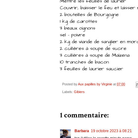
Mettre les feuilles de laurier
Couvrir, baisser le feu et laisser
2 bouteilles de Bourgogne
1 kg de carottes
3 beaux oignons
sel - poivre
2 kg de viande de sanglier en mo
2 cuillères à soupe de sucre
3 cuillères à soupe de Maïzena
10 tranches de bacon
3 feuilles de laurier saucier
Posted by
Aux papilles by Virginie
at
07:00
Labels:
Gibiers
1 commentaire:
Barbara
19 octobre 2023 à 08:21