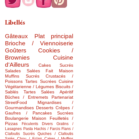
Libellés
Gâteaux
Plat principal
Brioche / Viennoiserie
Goûters
Cookies /
Brownies
Cuisine
d'Ailleurs
Cakes Sucrés
Salades Salées
Fait Maison
Muffins Sucrés
Crustacés /
Poissons
Tartes Sucrées
Cuisine
Végétarienne / Légumes
Biscuits /
Sablés
Tartes Salées
Apéritif
Bûches / Entremets
Partenariat
StreetFood
Mignardises /
Gourmandises
Desserts
Crêpes /
Gaufres / Pancakes Sucrées
Boulangerie Maison
Feuilletés /
Pizzas
Féculents Divers
Gratins /
Lasagnes
Pasta
Hachis / Farcis
Flans /
Clafoutis Sucrés
Quiches / Clafoutis
Salés
Chou / Eclair
Cakes / Muffins