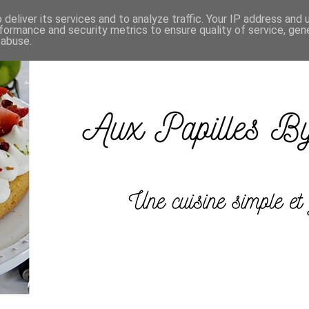
deliver its services and to analyze traffic. Your IP address and
formance and security metrics to ensure quality of service, ge
 abuse.