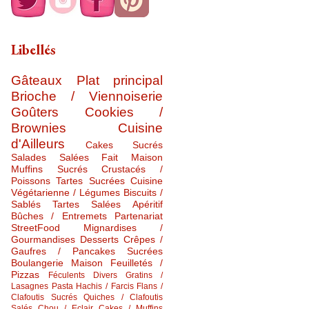
Libellés
Gâteaux
Plat principal
Brioche / Viennoiserie
Goûters
Cookies /
Brownies
Cuisine
d'Ailleurs
Cakes Sucrés
Salades Salées
Fait Maison
Muffins Sucrés
Crustacés /
Poissons
Tartes Sucrées
Cuisine
Végétarienne / Légumes
Biscuits /
Sablés
Tartes Salées
Apéritif
Bûches / Entremets
Partenariat
StreetFood
Mignardises /
Gourmandises
Desserts
Crêpes /
Gaufres / Pancakes Sucrées
Boulangerie Maison
Feuilletés /
Pizzas
Féculents Divers
Gratins /
Lasagnes
Pasta
Hachis / Farcis
Flans /
Clafoutis Sucrés
Quiches / Clafoutis
Salés
Chou / Eclair
Cakes / Muffins