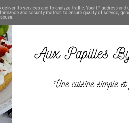
deliver its services and to analyze traffic. Your IP address and
formance and security metrics to ensure quality of service, ge
 abuse.