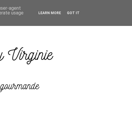
 user-agent
nerate usage
LEARN MORE
GOT IT