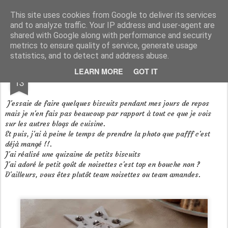
Aux papilles by Virginie
This site uses cookies from Google to deliver its services
and to analyze traffic. Your IP address and user-agent are
shared with Google along with performance and security
metrics to ensure quality of service, generate usage
statistics, and to detect and address abuse.
DEC
LEARN MORE
GOT IT
Demi lunes à la noisette
13
J'essaie de faire quelques biscuits pendant mes jours de repos
mais je n'en fais pas beaucoup par rapport à tout ce que je vois
sur les autres blogs de cuisine.
Et puis, j'ai à peine le temps de prendre la photo que pafff c'est
déjà mangé !!.
J'ai réalisé une quizaine de petits biscuits
J'ai adoré le petit goût de noisettes c'est top en bouche non ?
D'ailleurs, vous êtes plutôt team noisettes ou team amandes.