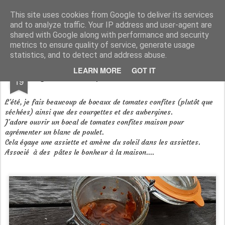
Aux papilles by Virginie
This site uses cookies from Google to deliver its services
and to analyze traffic. Your IP address and user-agent are
shared with Google along with performance and security
metrics to ensure quality of service, generate usage
statistics, and to detect and address abuse.
MAY
LEARN MORE
GOT IT
Aiguillettes de poulet aux tomates confites
19
L'été, je fais beaucoup de bocaux de tomates confites (plutôt que
séchées) ainsi que des courgettes et des aubergines.
J'adore ouvrir un bocal de tomates confites maison pour
agrémenter un blanc de poulet.
Cela égaye une assiette et amène du soleil dans les assiettes.
Associé à des pâtes le bonheur à la maison....