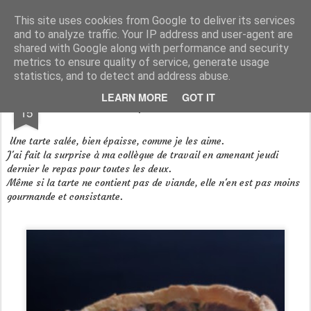
Aux papilles by Virginie
This site uses cookies from Google to deliver its services
and to analyze traffic. Your IP address and user-agent are
shared with Google along with performance and security
metrics to ensure quality of service, generate usage
statistics, and to detect and address abuse.
FEB
LEARN MORE
GOT IT
Tarte Epinards / Butternut
15
Une tarte salée, bien épaisse, comme je les aime.
J'ai fait la surprise à ma collègue de travail en amenant jeudi
dernier le repas pour toutes les deux.
Même si la tarte ne contient pas de viande, elle n'en est pas moins
gourmande et consistante.