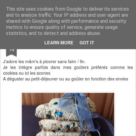
Aux papilles by Virginie
This site uses cookies from Google to deliver its services
and to analyze traffic. Your IP address and user-agent are
shared with Google along with performance and security
metrics to ensure quality of service, generate usage
statistics, and to detect and address abuse.
MAY
LEARN MORE
GOT IT
Scones Choco / M&m"s
14
J'adore les m&m's à picorer sans faim / fin.
Je les intègre parfois dans mes goûters préférés comme les
cookies ou ici les scones
A déguster au petit-déjeuner ou au goûter en fonction des envies