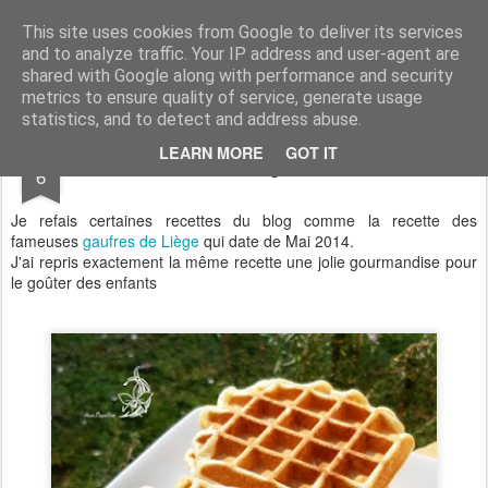
Aux papilles by Virginie
This site uses cookies from Google to deliver its services
and to analyze traffic. Your IP address and user-agent are
shared with Google along with performance and security
metrics to ensure quality of service, generate usage
statistics, and to detect and address abuse.
MAY
LEARN MORE
GOT IT
Gaufres liégeoises 2.0
6
Je refais certaines recettes du blog comme la recette des
fameuses
gaufres de Liège
qui date de Mai 2014.
J'ai repris exactement la même recette une jolie gourmandise pour
le goûter des enfants