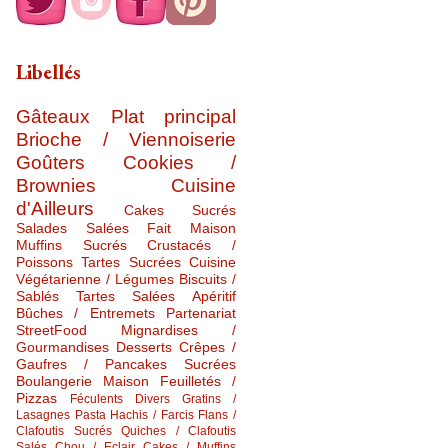
Libellés
Gâteaux
Plat principal
Brioche / Viennoiserie
Goûters
Cookies /
Brownies
Cuisine
d'Ailleurs
Cakes Sucrés
Salades Salées
Fait Maison
Muffins Sucrés
Crustacés /
Poissons
Tartes Sucrées
Cuisine
Végétarienne / Légumes
Biscuits /
Sablés
Tartes Salées
Apéritif
Bûches / Entremets
Partenariat
StreetFood
Mignardises /
Gourmandises
Desserts
Crêpes /
Gaufres / Pancakes Sucrées
Boulangerie Maison
Feuilletés /
Pizzas
Féculents Divers
Gratins /
Lasagnes
Pasta
Hachis / Farcis
Flans /
Clafoutis Sucrés
Quiches / Clafoutis
Salés
Chou / Eclair
Cakes / Muffins