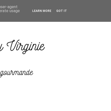
 user-agent
nerate usage
LEARN MORE
GOT IT