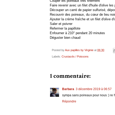
Couper les poireaux très finement
Faire revenir avec un filet d'huile d'olive les
Découper un carré de papier sulfurisé, dépo
Recouvrir des poireaux, du cœur de lieu noi
Ajouter la crème fraîche et un filet d'olive d'
Saler et poivrer
Refermer la papillote
Enfourner à 210° pendant 20 minutes
Déguster bien chaud
Posted by
Aux papilles by Virginie
at
06:30
Labels:
Crustacés / Poissons
1 commentaire:
Barbara
3 décembre 2019 à 06:57
sympa sans poireaux pour nous :) re !!
Répondre