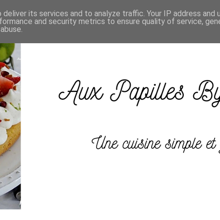
deliver its services and to analyze traffic. Your IP address and
formance and security metrics to ensure quality of service, ge
 abuse.