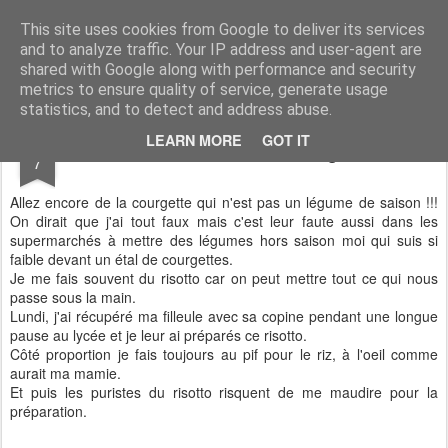
Aux papilles by Virginie
This site uses cookies from Google to deliver its services
and to analyze traffic. Your IP address and user-agent are
shared with Google along with performance and security
metrics to ensure quality of service, generate usage
statistics, and to detect and address abuse.
FEB
LEARN MORE
GOT IT
Risotto Lardons / Courgette
7
Allez encore de la courgette qui n'est pas un légume de saison !!!
On dirait que j'ai tout faux mais c'est leur faute aussi dans les
supermarchés à mettre des légumes hors saison moi qui suis si
faible devant un étal de courgettes.
Je me fais souvent du risotto car on peut mettre tout ce qui nous
passe sous la main.
Lundi, j'ai récupéré ma filleule avec sa copine pendant une longue
pause au lycée et je leur ai préparés ce risotto.
Côté proportion je fais toujours au pif pour le riz, à l'oeil comme
aurait ma mamie.
Et puis les puristes du risotto risquent de me maudire pour la
préparation.