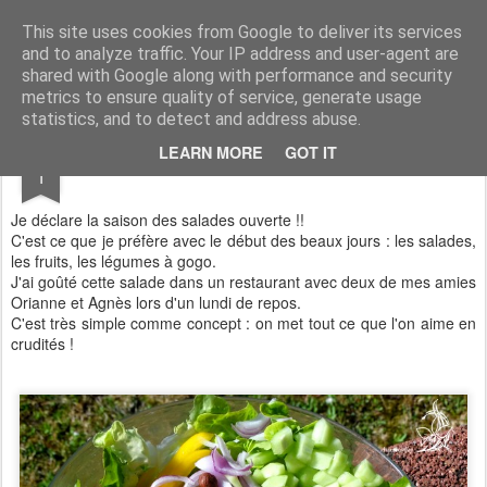
Aux papilles by Virginie
This site uses cookies from Google to deliver its services
and to analyze traffic. Your IP address and user-agent are
shared with Google along with performance and security
metrics to ensure quality of service, generate usage
statistics, and to detect and address abuse.
JUN
LEARN MORE
GOT IT
Green Salad
1
Je déclare la saison des salades ouverte !!
C'est ce que je préfère avec le début des beaux jours : les salades,
les fruits, les légumes à gogo.
J'ai goûté cette salade dans un restaurant avec deux de mes amies
Orianne et Agnès lors d'un lundi de repos.
C'est très simple comme concept : on met tout ce que l'on aime en
crudités !