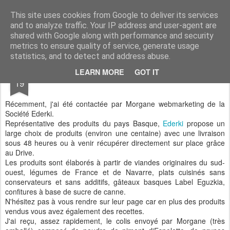
Aux papilles by Virginie
This site uses cookies from Google to deliver its services
and to analyze traffic. Your IP address and user-agent are
shared with Google along with performance and security
metrics to ensure quality of service, generate usage
statistics, and to detect and address abuse.
MAY
LEARN MORE
GOT IT
Tarte aux Prunes
19
Récemment, j'ai été contactée par Morgane webmarketing de la
Société Ederki.
Représentative des produits du pays Basque,
Ederki
propose un
large choix de produits (environ une centaine) avec une livraison
sous 48 heures ou à venir récupérer directement sur place grâce
au Drive.
Les produits sont élaborés à partir de
viandes originaires du sud-
ouest, légumes de France et de Navarre, plats cuisinés sans
conservateurs et sans additifs, gâteaux basques Label Eguzkia,
confitures à base de sucre de canne.
N'hésitez pas à vous rendre sur leur page car en plus des produits
vendus vous avez également des recettes.
J'ai reçu, assez rapidement, le colis envoyé par Morgane (très