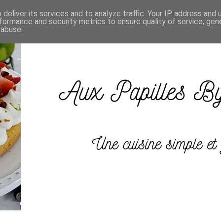
deliver its services and to analyze traffic. Your IP address and
formance and security metrics to ensure quality of service, ge
 abuse.