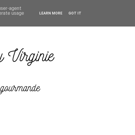
 user-agent
nerate usage
LEARN MORE
GOT IT