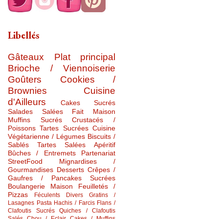
Libellés
Gâteaux
Plat principal
Brioche / Viennoiserie
Goûters
Cookies /
Brownies
Cuisine
d'Ailleurs
Cakes Sucrés
Salades Salées
Fait Maison
Muffins Sucrés
Crustacés /
Poissons
Tartes Sucrées
Cuisine
Végétarienne / Légumes
Biscuits /
Sablés
Tartes Salées
Apéritif
Bûches / Entremets
Partenariat
StreetFood
Mignardises /
Gourmandises
Desserts
Crêpes /
Gaufres / Pancakes Sucrées
Boulangerie Maison
Feuilletés /
Pizzas
Féculents Divers
Gratins /
Lasagnes
Pasta
Hachis / Farcis
Flans /
Clafoutis Sucrés
Quiches / Clafoutis
Salés
Chou / Eclair
Cakes / Muffins