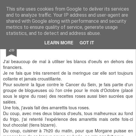
Aux papilles by Virginie
This site uses cookies from Google to deliver its services
and to analyze traffic. Your IP address and user-agent are
shared with Google along with performance and security
metrics to ensure quality of service, generate usage
statistics, and to detect and address abuse.
SEP
LEARN MORE
GOT IT
Amarettis au chocolat
26
J'ai beaucoup de mal à utiliser les blancs d'oeufs en dehors des
financiers.
Je ne fais que très rarement de la meringue car elle sort toujours
collante et jamais croustillante.
Pour soutenir la ligue contre le Cancer du Sein, je fais partie d'un
groupe de blogueuses où l'on crée pour le mois d'Octobre (placé
sous le signe du rose) des recettes roses aussi bien sucrées que
salées.
Une fois, j'avais fait des amarettis tous roses.
Du coup, avec mes deux blancs d'oeufs, tous malheureux au fond
du frigo, j'ai retenté l'expérience des amarettis mais cette fois-ci
tout chocolat (tiens bizarre).
Du coup, cuisiner à 7h20 du matin, pour que Morgane puisse en