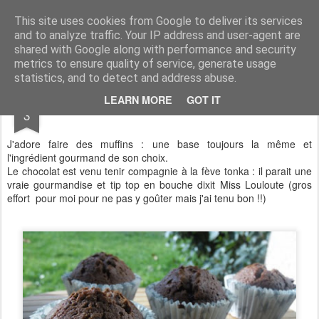
Aux papilles by Virginie
This site uses cookies from Google to deliver its services
and to analyze traffic. Your IP address and user-agent are
shared with Google along with performance and security
metrics to ensure quality of service, generate usage
statistics, and to detect and address abuse.
FEB
LEARN MORE
GOT IT
Muffins chocolat/fève tonka
3
J'adore faire des muffins : une base toujours la même et
l'ingrédient gourmand de son choix.
Le chocolat est venu tenir compagnie à la fève tonka : il parait une
vraie gourmandise et tip top en bouche dixit Miss Louloute (gros
effort pour moi pour ne pas y goûter mais j'ai tenu bon !!)