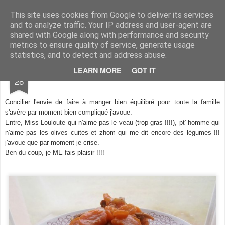
Aux papilles by Virginie
This site uses cookies from Google to deliver its services
and to analyze traffic. Your IP address and user-agent are
shared with Google along with performance and security
metrics to ensure quality of service, generate usage
statistics, and to detect and address abuse.
OCT
LEARN MORE
GOT IT
Tendrons de veau aux carottes
28
Concilier l'envie de faire à manger bien équilibré pour toute la famille
s'avère par moment bien compliqué j'avoue.
Entre, Miss Louloute qui n'aime pas le veau (trop gras !!!!), pt' homme qui
n'aime pas les olives cuites et zhom qui me dit encore des légumes !!!
j'avoue que par moment je crise.
Ben du coup, je ME fais plaisir !!!!