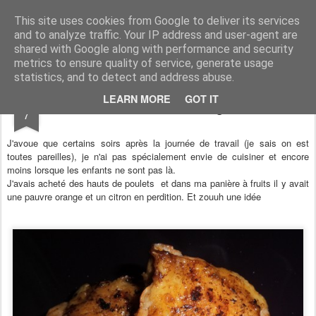
Aux papilles by Virginie
This site uses cookies from Google to deliver its services
and to analyze traffic. Your IP address and user-agent are
shared with Google along with performance and security
metrics to ensure quality of service, generate usage
statistics, and to detect and address abuse.
OCT
LEARN MORE
GOT IT
Poulet Mariné aux Agrumes
7
J'avoue que certains soirs après la journée de travail (je sais on est
toutes pareilles), je n'ai pas spécialement envie de cuisiner et encore
moins lorsque les enfants ne sont pas là.
J'avais acheté des hauts de poulets et dans ma panière à fruits il y avait
une pauvre orange et un citron en perdition. Et zouuh une idée