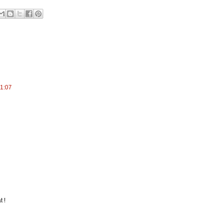
11:07
t !