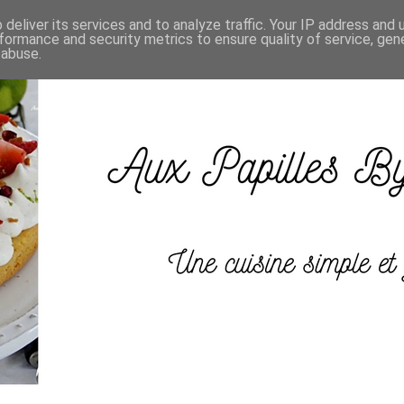
deliver its services and to analyze traffic. Your IP address and
formance and security metrics to ensure quality of service, ge
 abuse.