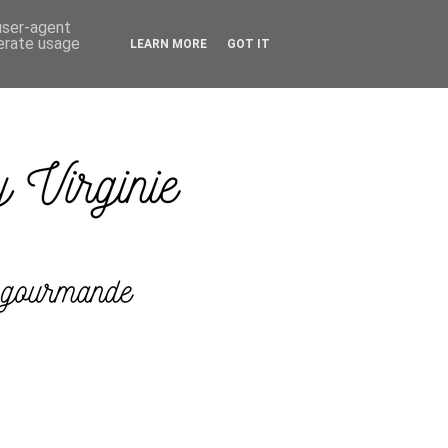
 user-agent
nerate usage
LEARN MORE
GOT IT