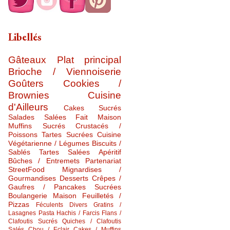
Libellés
Gâteaux
Plat principal
Brioche / Viennoiserie
Goûters
Cookies /
Brownies
Cuisine
d'Ailleurs
Cakes Sucrés
Salades Salées
Fait Maison
Muffins Sucrés
Crustacés /
Poissons
Tartes Sucrées
Cuisine
Végétarienne / Légumes
Biscuits /
Sablés
Tartes Salées
Apéritif
Bûches / Entremets
Partenariat
StreetFood
Mignardises /
Gourmandises
Desserts
Crêpes /
Gaufres / Pancakes Sucrées
Boulangerie Maison
Feuilletés /
Pizzas
Féculents Divers
Gratins /
Lasagnes
Pasta
Hachis / Farcis
Flans /
Clafoutis Sucrés
Quiches / Clafoutis
Salés
Chou / Eclair
Cakes / Muffins