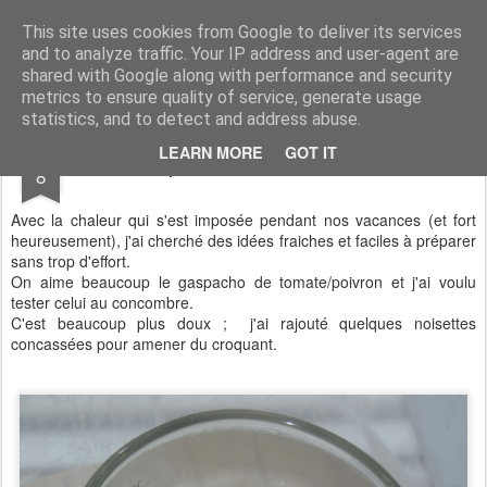
Aux papilles by Virginie
This site uses cookies from Google to deliver its services
and to analyze traffic. Your IP address and user-agent are
shared with Google along with performance and security
metrics to ensure quality of service, generate usage
statistics, and to detect and address abuse.
SEP
LEARN MORE
GOT IT
Gaspacho Concombre/Basilic
8
Avec la chaleur qui s'est imposée pendant nos vacances (et fort
heureusement), j'ai cherché des idées fraiches et faciles à préparer
sans trop d'effort.
On aime beaucoup le gaspacho de tomate/poivron et j'ai voulu
tester celui au concombre.
C'est beaucoup plus doux ; j'ai rajouté quelques noisettes
concassées pour amener du croquant.