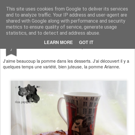
Aux papilles by Virginie
This site uses cookies from Google to deliver its services
and to analyze traffic. Your IP address and user-agent are
shared with Google along with performance and security
metrics to ensure quality of service, generate usage
statistics, and to detect and address abuse.
AUG
LEARN MORE
GOT IT
Scones à la pomme
7
J'aime beaucoup la pomme dans les desserts. J'ai découvert il y a
quelques temps une variété, bien juteuse, la pomme Arianne.