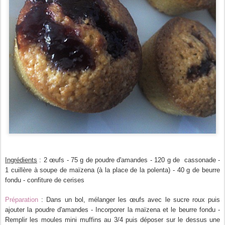
Ingrédients
: 2 œufs - 75 g de poudre d'amandes - 120 g de cassonade -
1 cuillère à soupe de maïzena (à la place de la polenta) - 40 g de beurre
fondu - confiture de cerises
Préparation
: Dans un bol, mélanger les
œufs
avec le sucre roux puis
ajouter la poudre d'amandes - Incorporer la maïzena et le beurre fondu -
Remplir les moules mini muffins au 3/4 puis déposer sur le dessus une