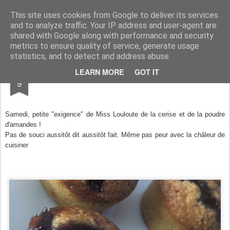
Aux papilles by Virginie
This site uses cookies from Google to deliver its services
and to analyze traffic. Your IP address and user-agent are
shared with Google along with performance and security
metrics to ensure quality of service, generate usage
statistics, and to detect and address abuse.
JUL
LEARN MORE
GOT IT
Muffins à la confiture de cerises
9
Samedi, petite "exigence" de Miss Louloute de la cerise et de la poudre
d'amandes !
Pas de souci aussitôt dit aussitôt fait.
Même pas peur avec la ch
âleur de
cuisiner