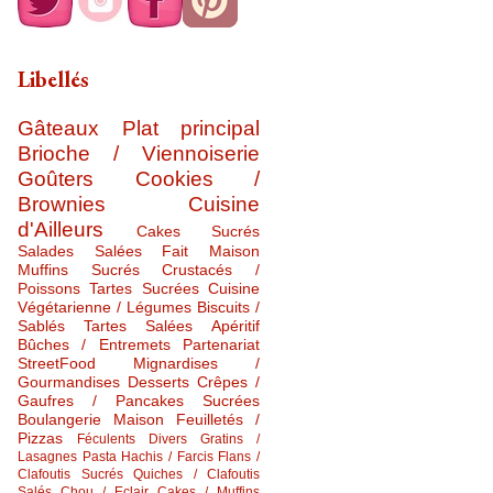
Libellés
Gâteaux
Plat principal
Brioche / Viennoiserie
Goûters
Cookies /
Brownies
Cuisine
d'Ailleurs
Cakes Sucrés
Salades Salées
Fait Maison
Muffins Sucrés
Crustacés /
Poissons
Tartes Sucrées
Cuisine
Végétarienne / Légumes
Biscuits /
Sablés
Tartes Salées
Apéritif
Bûches / Entremets
Partenariat
StreetFood
Mignardises /
Gourmandises
Desserts
Crêpes /
Gaufres / Pancakes Sucrées
Boulangerie Maison
Feuilletés /
Pizzas
Féculents Divers
Gratins /
Lasagnes
Pasta
Hachis / Farcis
Flans /
Clafoutis Sucrés
Quiches / Clafoutis
Salés
Chou / Eclair
Cakes / Muffins