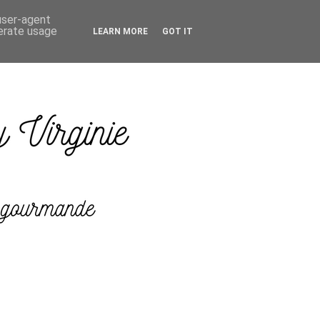
 user-agent
nerate usage
LEARN MORE
GOT IT