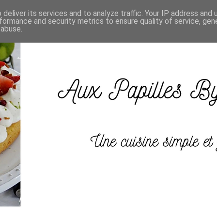
deliver its services and to analyze traffic. Your IP address and
formance and security metrics to ensure quality of service, ge
 abuse.