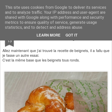
Aux papilles by Virginie
This site uses cookies from Google to deliver its services
and to analyze traffic. Your IP address and user-agent are
shared with Google along with performance and security
metrics to ensure quality of service, generate usage
statistics, and to detect and address abuse.
MAR
LEARN MORE
GOT IT
Noeuds de beignets
13
Allez maintenant que j'ai trouvé la recette de beignets, il a fallu que
je fasse un autre essai.
C'est la même base que les beignets tous ronds.