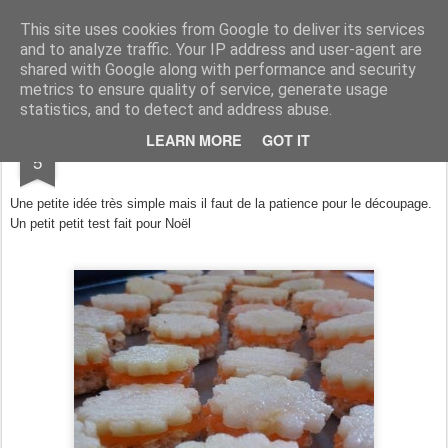
Aux papilles by Virginie
This site uses cookies from Google to deliver its services
and to analyze traffic. Your IP address and user-agent are
shared with Google along with performance and security
metrics to ensure quality of service, generate usage
statistics, and to detect and address abuse.
DEC
LEARN MORE
GOT IT
Mini Toats Saumon/Pomme
5
Une petite idée très simple mais il faut de la patience pour le découpage.
Un petit petit test fait pour Noël