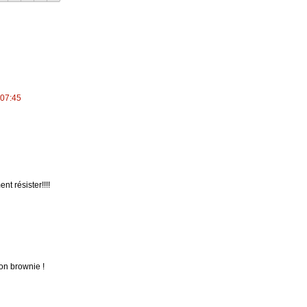
 07:45
nt résister!!!!
on brownie !