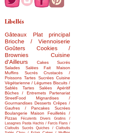
Libellés
Gâteaux
Plat principal
Brioche / Viennoiserie
Goûters
Cookies /
Brownies
Cuisine
d'Ailleurs
Cakes Sucrés
Salades Salées
Fait Maison
Muffins Sucrés
Crustacés /
Poissons
Tartes Sucrées
Cuisine
Végétarienne / Légumes
Biscuits /
Sablés
Tartes Salées
Apéritif
Bûches / Entremets
Partenariat
StreetFood
Mignardises /
Gourmandises
Desserts
Crêpes /
Gaufres / Pancakes Sucrées
Boulangerie Maison
Feuilletés /
Pizzas
Féculents Divers
Gratins /
Lasagnes
Pasta
Hachis / Farcis
Flans /
Clafoutis Sucrés
Quiches / Clafoutis
Salés
Chou / Eclair
Cakes / Muffins