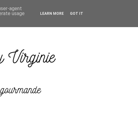
 user-agent
nerate usage
LEARN MORE
GOT IT