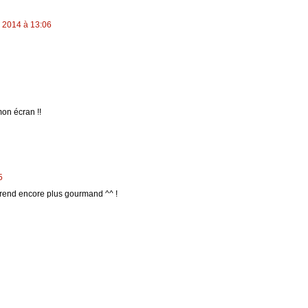
 2014 à 13:06
mon écran !!
5
le rend encore plus gourmand ^^ !