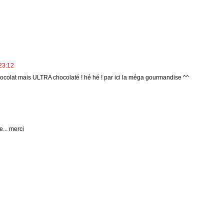
23:12
hocolat mais ULTRA chocolaté ! hé hé ! par ici la méga gourmandise ^^
e... merci