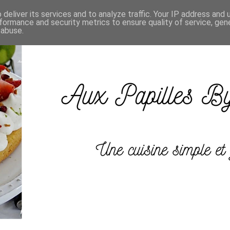
deliver its services and to analyze traffic. Your IP address and
formance and security metrics to ensure quality of service, ge
 abuse.