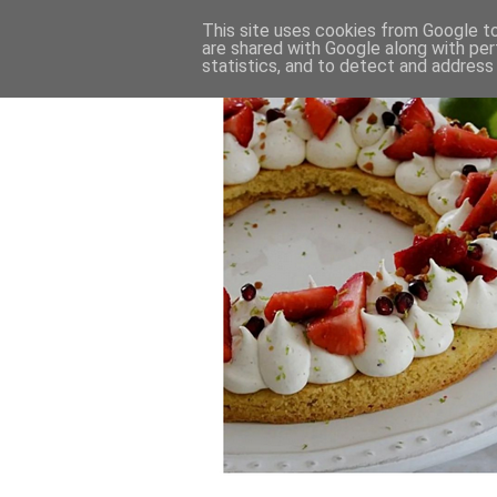
This site uses cookies from Google to 
are shared with Google along with per
statistics, and to detect and address