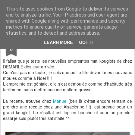
Aux papilles by Virginie
This site uses cookies from Google to deliver its services
and to analyze traffic. Your IP address and user-agent are
shared with Google along with performance and security
metrics to ensure quality of service, generate usage
statistics, and to detect and address abuse.
OCT
LEARN MORE
GOT IT
Mini Kouglofs
8
Il fallait que je teste les nouvelles empreintes mini kouglofs de chez
DEMARLE dès leur arrivée.
Ce n'est pas ma faute ; je suis une petite fille devant mes nouveaux
moules comme à Noël !!!!
L'empreinte est géniale, elle s'est démoulée comme d'habitude très
facilement sans mettre aucune matière grasse.
La recette, trouvée chez
Manue
(ben là c'était encore tentant de
prendre une recette chez une Alsacienne !!!), est prévue pour un
grand kouglof. Le résultat est top en bouche et pour un premier
essai je suis plutôt très satisfaite ^^