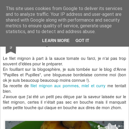
Aux papilles by Virginie
This site uses cookies from Google to deliver its services
and to analyze traffic. Your IP address and user-agent are
shared with Google along with performance and security
metrics to ensure quality of service, generate usage
statistics, and to detect and address abuse.
OCT
LEARN MORE
GOT IT
Filet Mignon aux saveurs acidulées
9
Le filet mignon à part à la sauce tomate ou farci, je n'ai pas trop
souvent d'idées pour le préparer.
En fouillant sur la blogosphère, je suis tombée sur le blog d'Anne
"Papilles et Pupilles", une blogueuse bordelaise comme moi (bon
ok je suis beaucoup beaucoup moins connue !).
Sa recette de
filet mignon aux pommes, miel et curry
me tentait
bien.
J'avoue que j'ai été un petit peu déçue par la saveur laissée sur le
filet mignon, certes il n'était pas sec en bouche mais il manquait
cette petite touche qui claque en bouche aux dires de mon zhom.