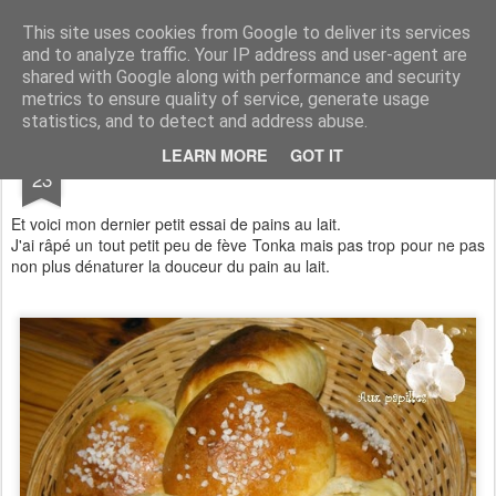
Aux papilles by Virginie
This site uses cookies from Google to deliver its services
and to analyze traffic. Your IP address and user-agent are
shared with Google along with performance and security
metrics to ensure quality of service, generate usage
statistics, and to detect and address abuse.
SEP
LEARN MORE
GOT IT
Pains au lait à la fève Tonka
23
Et voici mon dernier petit essai de pains au lait.
J'ai râpé un tout petit peu de fève Tonka mais pas trop pour ne pas
non plus dénaturer la douceur du pain au lait.