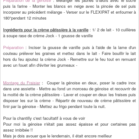
Préparation de la génoise
: Mélanger les jaunes d’œufs avec le sucre
puis la farine - Monter les blancs en neige avec la pincée de sel puis
incorporer au précédent mélange - Verser sur le FLEXIPAT et enfourner à
180°pendant 12 minutes
Ingrédients pour la crème pâtissière à la vanille
: 1/ 2 de lait - 10 cuillères
à soupe rase de crème Jock - 1 gousse de vanille
Préparation
: Inciser la gousse de vanille puis à l'aide de la lame d'un
couteau prélever les graines et mettez dans le lait - Faire bouillir le lait
hors du feu ajoutez la crème Jock - Remettre sur le feu tout en remuant
avec un fouet afin d'éviter les grumeaux -
Montage du Fraisier
:
Couper la génoise en deux, poser le cadre inox
dans une assiette - Mettre au fond un morceau de génoise et recouvrir de
la moitié de la crème pâtissière - Laver et couper en deux les fraises puis
disposer les sur la crème - Répartir de nouveau de crème pâtissière et
finir par la génoise - Mettez au frigo pendant toute la nuit.
Pour la chantilly c'est facultatif à vous de voir
Pour moi la génoise n'était pas assez épaisse et pour certaines pas
assez imbibée !!
Mais je dois avouer que le lendemain, il était encore meilleur