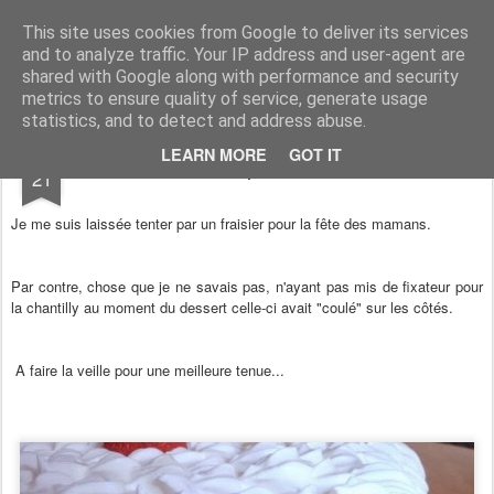
Aux papilles by Virginie
This site uses cookies from Google to deliver its services
and to analyze traffic. Your IP address and user-agent are
shared with Google along with performance and security
metrics to ensure quality of service, generate usage
statistics, and to detect and address abuse.
JUN
LEARN MORE
GOT IT
Un Fraisier pour une maman
21
Je me suis laissée tenter par un fraisier pour la fête des mamans.
Par contre, chose que je ne savais pas, n'ayant pas mis de fixateur pour
la chantilly au moment du dessert celle-ci avait "coulé" sur les côtés.
A faire la veille pour une meilleure tenue...