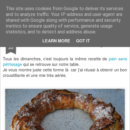
Aux papilles by Virginie
This site uses cookies from Google to deliver its services
and to analyze traffic. Your IP address and user-agent are
shared with Google along with performance and security
metrics to ensure quality of service, generate usage
statistics, and to detect and address abuse.
APR
LEARN MORE
GOT IT
Couronne sans pétrissage
22
Tous les dimanches, c'est toujours la même recette de
pain sans
pétrissage
qui se retrouve sur notre table.
Je vous montre juste cette forme là car j'ai réussi à obtenir un bon
croustillante et une mie très aérée.