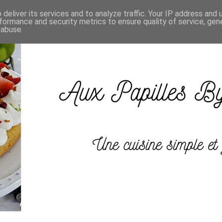
deliver its services and to analyze traffic. Your IP address and
formance and security metrics to ensure quality of service, ge
 abuse.