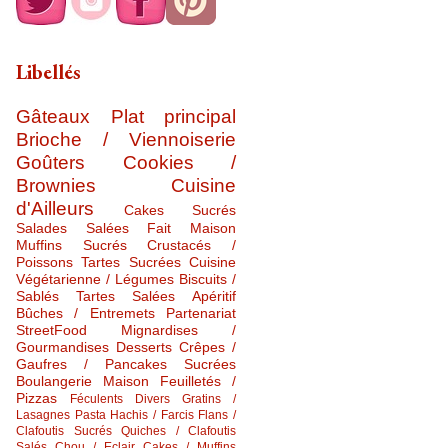
Libellés
Gâteaux
Plat principal
Brioche / Viennoiserie
Goûters
Cookies /
Brownies
Cuisine
d'Ailleurs
Cakes Sucrés
Salades Salées
Fait Maison
Muffins Sucrés
Crustacés /
Poissons
Tartes Sucrées
Cuisine
Végétarienne / Légumes
Biscuits /
Sablés
Tartes Salées
Apéritif
Bûches / Entremets
Partenariat
StreetFood
Mignardises /
Gourmandises
Desserts
Crêpes /
Gaufres / Pancakes Sucrées
Boulangerie Maison
Feuilletés /
Pizzas
Féculents Divers
Gratins /
Lasagnes
Pasta
Hachis / Farcis
Flans /
Clafoutis Sucrés
Quiches / Clafoutis
Salés
Chou / Eclair
Cakes / Muffins