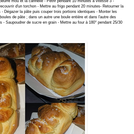
beurre mou et la cannelle - Pétrir pendant 10 minutes à vitesse 3 -
ecouvrir d'un torchon - Mettre au frigo pendant 20 minutes- Retourner la
 - Dégazer la pâte puis couper trois portions identiques - Monter les
oules de pâte ; dans un autre une boule entière et dans l'autre des
es - Saupoudrer de sucre en grain - Mettre au four à 180° pendant 25/30