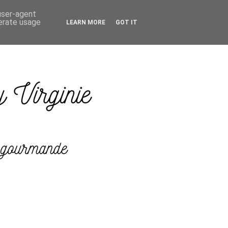
 user-agent
nerate usage
LEARN MORE
GOT IT