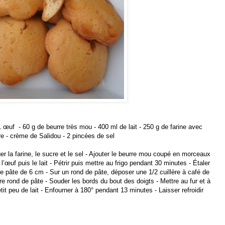
1 œuf - 60 g de beurre très mou - 400 ml de lait - 250 g de farine avec
e - crème de Salidou - 2 pincées de sel
r la farine, le sucre et le sel - Ajouter le beurre mou coupé en morceaux
l’œuf puis le lait - Pétrir puis mettre au frigo pendant 30 minutes - Étaler
de pâte de 6 cm - Sur un rond de pâte, déposer une 1/2 cuillère à café de
e rond de pâte - Souder les bords du bout des doigts - Mettre au fur et à
t peu de lait - Enfourner à 180° pendant 13 minutes - Laisser refroidir