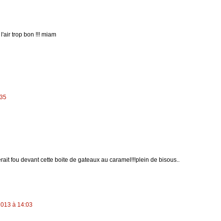
l'air trop bon !!! miam
:35
ait fou devant cette boite de gateaux au caramel!!!plein de bisous..
013 à 14:03