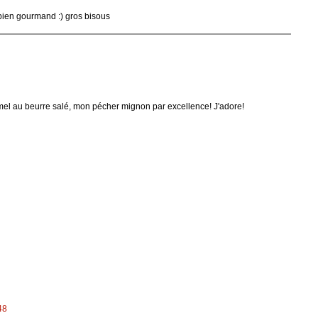
 bien gourmand :) gros bisous
amel au beurre salé, mon pécher mignon par excellence! J'adore!
48