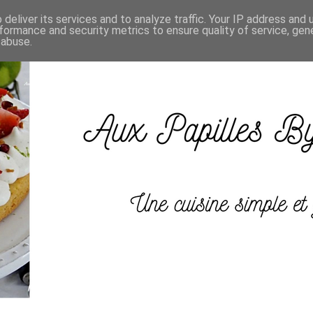
deliver its services and to analyze traffic. Your IP address and
formance and security metrics to ensure quality of service, ge
 abuse.