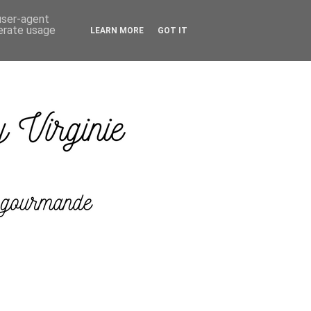
 user-agent
nerate usage
LEARN MORE
GOT IT