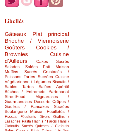
Libellés
Gâteaux
Plat principal
Brioche / Viennoiserie
Goûters
Cookies /
Brownies
Cuisine
d'Ailleurs
Cakes Sucrés
Salades Salées
Fait Maison
Muffins Sucrés
Crustacés /
Poissons
Tartes Sucrées
Cuisine
Végétarienne / Légumes
Biscuits /
Sablés
Tartes Salées
Apéritif
Bûches / Entremets
Partenariat
StreetFood
Mignardises /
Gourmandises
Desserts
Crêpes /
Gaufres / Pancakes Sucrées
Boulangerie Maison
Feuilletés /
Pizzas
Féculents Divers
Gratins /
Lasagnes
Pasta
Hachis / Farcis
Flans /
Clafoutis Sucrés
Quiches / Clafoutis
Salés
Chou / Eclair
Cakes / Muffins